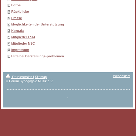
Fotos
Rückblicke
Presse
Möglichkeiten der Unterstützung
Kontakt
Mitglieder FSM
Mitglieder NSC
Impressum
Hilfe bei Darstellungs-problemen
Webansicht
Druckversion
|
Sitemap
© Forum Synagogale Musik e.V.
↑